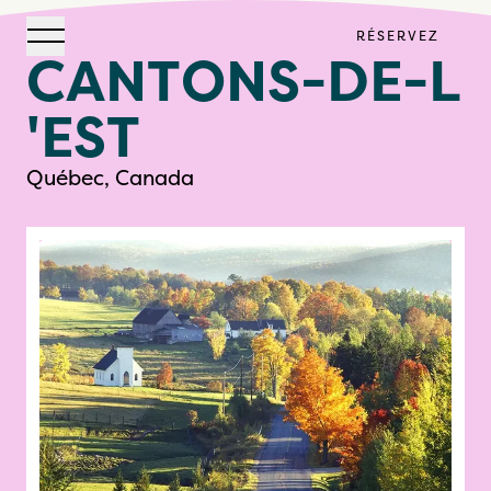
RÉSERVEZ
Ouvrir la navigation
C
A
N
T
O
N
S
-
D
E
-
L
North House
'
E
S
T
Québec, Canada