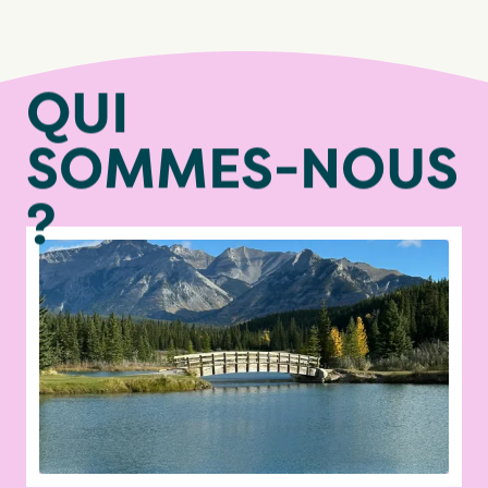
Q
U
I
S
O
M
M
E
S
-
N
O
U
S
?