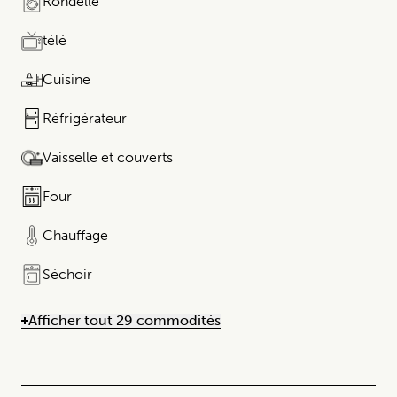
Rondelle
télé
Cuisine
Réfrigérateur​​​‌ ‍ ​‍​‍‌‍ ‌ ​‍‌‍‍‌‌‍‌ ‌‍‍‌‌‍ ‍​‍​‍​‍​‍‌ ​ ‌‍​‌‌‍ ‌‍‌‍‌‌ ‌​‌ ‍‌​‍ ‍‌‍‌‌‍ ​‍​‍​‍ ‌‍‍​‌ ​‍‌‍‌‌‌‍‌‍​‍​‍​ ‍‍​‍​‍​‍ ‌ ​ ‌ ‌​‌ ‌‌‌‍‌​‌‍‍‌‌‍ ​‍ ‌‍‍‌‌‍ ‍‌ ‌​‌‍‌‌‌‍ ‍‌ ‌​​‍ ‌‍‌‌‌‍‌​‌‍‍‌‌ ‌​​‍ ‌‍ ‌‌‍ ‌‍‌​‌‍‌‌​ ‌‌ ​​‌ ​‍‌‍‌‌‌ ​ ‌‍‌‌‌‍ ‌​‌‍​‌‌ ‌​‌‍‍‌‌‍ ‌‍ ‍​ ‍ ‌‍‍‌‌‍‌​​ ‌​ ‌ ​ ​ ​ ​‌​ ​‌​ ‍‌​ ​‍​ ​‍​ ​ ​‍ ‌​ ‌‍​ ‌‍​ ​ ‌‍‌‌​‍ ‌​ ‌​​ ​ ‌‍​ ​ ‌‍​‍ ‌‌‍‌​ ​ ‌‍‌‌‌‍‌‍​ ​‍​‍ ‌​ ‌​ ​ ‌‌​ ​ ‌‍​‍​‍ ‌‌‍​‌‍​ ​ ‌‍‌‍​‌​‍ ‌‌‍​‍​ ​ ‌‍​‌‌‍​‌​ ‍​​ ​ ​ ​‍​ ‌‍​‌‌‍​ ​ ‌​​ ‍​​‍‌‍‌ ‌​‌ ‍‌‌ ​​‌‍‌‌​ ‌‌‍​‌‌‍ ‌‌‍‌‌‌‍ ‌‍‌‌ ‌​‌ ‍‌​‍‌‍‌ ​​‌‍​‌‌ ‌​‌‍‍​​ ‌‌ ‌​‌‍‍‌‌ ‌​‌‍ ​‌‍‌‌​‍​‍‌ ‌
Vaisselle et couverts
Four
Chauffage
Séchoir
Afficher tout 29 commodités