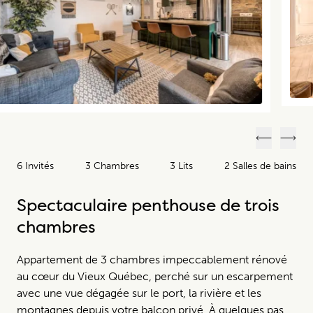
Précéden
Suiv
6 Invités
3 Chambres
3 Lits
2 Salles de bains
Spectaculaire penthouse de trois
chambres
Appartement de 3 chambres impeccablement rénové
au cœur du Vieux Québec, perché sur un escarpement
avec une vue dégagée sur le port, la rivière et les
montagnes depuis votre balcon privé. À quelques pas