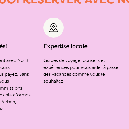
és!
Expertise locale
ent avec North
Guides de voyage, conseils et
jours
expériences pour vous aider à passer
s payez. Sans
des vacances comme vous le
 vous
souhaitez.
ommissions
des plateformes
 Airbnb,
ia.