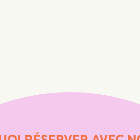
UOI
RÉSERVER
AVEC
N