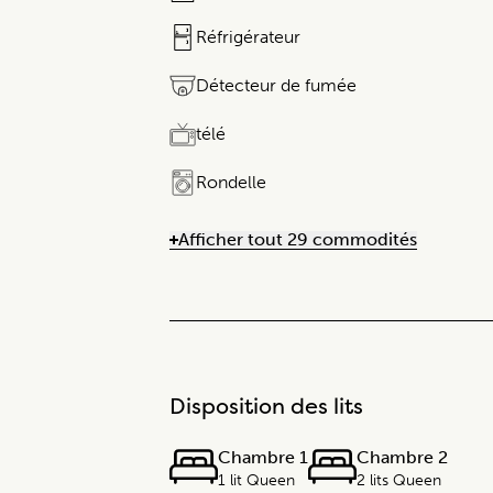
Réfrigérateur​​​‌ ‍ ​‍​‍‌‍ ‌ ​‍‌‍‍‌‌‍‌ ‌‍‍‌‌‍ ‍​‍​‍​‍​‍‌ ​ ‌‍​‌‌‍ ‌‍‌‍‌‌ ‌​‌ ‍‌​‍ ‍‌‍‌‌‍ ​‍​‍​‍ ‌‍‍​‌ ​‍‌‍‌‌‌‍‌‍​‍​‍​ ‍‍​‍​‍​‍ ‌ ​ ‌ ‌​‌ ‌‌‌‍‌​‌‍‍‌‌‍ ​‍ ‌‍‍‌‌‍ ‍‌ ‌​‌‍‌‌‌‍ ‍‌ ‌​​‍ ‌‍‌‌‌‍‌​‌‍‍‌‌ ‌​​‍ ‌‍ ‌‌‍ ‌‍‌​‌‍‌‌​ ‌‌ ​​‌ ​‍‌‍‌‌‌ ​ ‌‍‌‌‌‍ ‌​‌‍​‌‌ ‌​‌‍‍‌‌‍ ‌‍ ‍​ ‍ ‌‍‍‌‌‍‌​​ ‌​ ‌ ​ ​ ​ ​‌​ ​‌​ ‍‌​ ​‍​ ​‍​ ​ ​‍ ‌​ ‌‍​ ‌‍​ ​ ‌‍‌‌​‍ ‌​ ‌​​ ​ ‌‍​ ​ ‌‍​‍ ‌‌‍‌​ ​ ‌‍‌‌‌‍‌‍​ ​‍​‍ ‌​ ‌​ ​ ‌‌​ ​ ‌‍​‍​‍ ‌‌‍​‌‍​ ​ ‌‍‌‍​‌​‍ ‌‌‍​‍​ ​ ‌‍​‌‌‍​‌​ ‍​​ ​ ​ ​‍​ ‌‍​‌‌‍​ ​ ‌​​ ‍​​‍‌‍‌ ‌​‌ ‍‌‌ ​​‌‍‌‌​ ‌‌‍​‌‌‍ ‌‌‍‌‌‌‍ ‌‍‌‌ ‌​‌ ‍‌​‍‌‍‌ ​​‌‍​‌‌ ‌​‌‍‍​​ ‌‌ ‌​‌‍‍‌‌ ‌​‌‍ ​‌‍‌‌​‍​‍‌ ‌
Détecteur de fumée
télé
Rondelle
Afficher tout 29 commodités
Disposition des lits
Chambre 1
Chambre 2
1 lit Queen
2 lits Queen