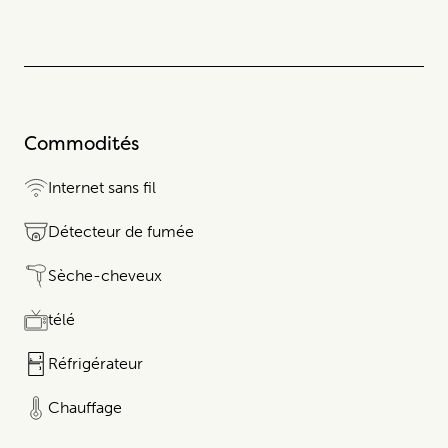
Commodités
Internet sans fil
Détecteur de fumée
Sèche-cheveux
télé
Réfrigérateur​​​‌ ‍ ​‍​‍‌‍ ‌ ​‍‌‍‍‌‌‍‌ ‌‍‍‌‌‍ ‍​‍​‍​‍​‍‌ ​ ‌‍​‌‌‍ ‌‍‌‍‌‌ ‌​‌ ‍‌​‍ ‍‌‍‌‌‍ ​‍​‍​‍ ‌‍‍​‌ ​‍‌‍‌‌‌‍‌‍​‍​‍​ ‍‍​‍​‍​‍ ‌ ​ ‌ ‌​‌ ‌‌‌‍‌​‌‍‍‌‌‍ ​‍ ‌‍‍‌‌‍ ‍‌ ‌​‌‍‌‌‌‍ ‍‌ ‌​​‍ ‌‍‌‌‌‍‌​‌‍‍‌‌ ‌​​‍ ‌‍ ‌‌‍ ‌‍‌​‌‍‌‌​ ‌‌ ​​‌ ​‍‌‍‌‌‌ ​ ‌‍‌‌‌‍ ‌​‌‍​‌‌ ‌​‌‍‍‌‌‍ ‌‍ ‍​ ‍ ‌‍‍‌‌‍‌​​ ‌​ ‌ ​ ​ ​ ​‌​ ​‌​ ‍‌​ ​‍​ ​‍​ ​ ​‍ ‌​ ‌‍​ ‌‍​ ​ ‌‍‌‌​‍ ‌​ ‌​​ ​ ‌‍​ ​ ‌‍​‍ ‌‌‍‌​ ​ ‌‍‌‌‌‍‌‍​ ​‍​‍ ‌​ ‌​ ​ ‌‌​ ​ ‌‍​‍​‍ ‌‌‍​‌‍​ ​ ‌‍‌‍​‌​‍ ‌‌‍​‍​ ​ ‌‍​‌‌‍​‌​ ‍​​ ​ ​ ​‍​ ‌‍​‌‌‍​ ​ ‌​​ ‍​​‍‌‍‌ ‌​‌ ‍‌‌ ​​‌‍‌‌​ ‌‌‍​‌‌‍ ‌‌‍‌‌‌‍ ‌‍‌‌ ‌​‌ ‍‌​‍‌‍‌ ​​‌‍​‌‌ ‌​‌‍‍​​ ‌‌ ‌​‌‍‍‌‌ ‌​‌‍ ​‌‍‌‌​‍​‍‌ ‌
Chauffage