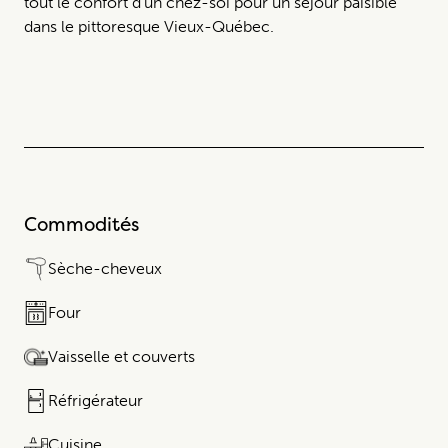
tout le confort d'un chez-soi pour un séjour paisible
dans le pittoresque Vieux-Québec.
Commodités
Sèche-cheveux
Four
Vaisselle et couverts
Réfrigérateur​​​‌ ‍ ​‍​‍‌‍ ‌ ​‍‌‍‍‌‌‍‌ ‌‍‍‌‌‍ ‍​‍​‍​‍​‍‌ ​ ‌‍​‌‌‍ ‌‍‌‍‌‌ ‌​‌ ‍‌​‍ ‍‌‍‌‌‍ ​‍​‍​‍ ‌‍‍​‌ ​‍‌‍‌‌‌‍‌‍​‍​‍​ ‍‍​‍​‍​‍ ‌ ​ ‌ ‌​‌ ‌‌‌‍‌​‌‍‍‌‌‍ ​‍ ‌‍‍‌‌‍ ‍‌ ‌​‌‍‌‌‌‍ ‍‌ ‌​​‍ ‌‍‌‌‌‍‌​‌‍‍‌‌ ‌​​‍ ‌‍ ‌‌‍ ‌‍‌​‌‍‌‌​ ‌‌ ​​‌ ​‍‌‍‌‌‌ ​ ‌‍‌‌‌‍ ‌​‌‍​‌‌ ‌​‌‍‍‌‌‍ ‌‍ ‍​ ‍ ‌‍‍‌‌‍‌​​ ‌​ ‌ ​ ​ ​ ​‌​ ​‌​ ‍‌​ ​‍​ ​‍​ ​ ​‍ ‌​ ‌‍​ ‌‍​ ​ ‌‍‌‌​‍ ‌​ ‌​​ ​ ‌‍​ ​ ‌‍​‍ ‌‌‍‌​ ​ ‌‍‌‌‌‍‌‍​ ​‍​‍ ‌​ ‌​ ​ ‌‌​ ​ ‌‍​‍​‍ ‌‌‍​‌‍​ ​ ‌‍‌‍​‌​‍ ‌‌‍​‍​ ​ ‌‍​‌‌‍​‌​ ‍​​ ​ ​ ​‍​ ‌‍​‌‌‍​ ​ ‌​​ ‍​​‍‌‍‌ ‌​‌ ‍‌‌ ​​‌‍‌‌​ ‌‌‍​‌‌‍ ‌‌‍‌‌‌‍ ‌‍‌‌ ‌​‌ ‍‌​‍‌‍‌ ​​‌‍​‌‌ ‌​‌‍‍​​ ‌‌ ‌​‌‍‍‌‌ ‌​‌‍ ​‌‍‌‌​‍​‍‌ ‌
Cuisine