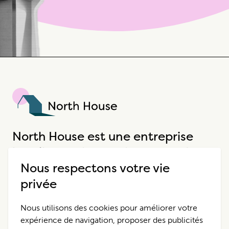
North House
North House est une entreprise
hôtelière unique qui propose des
Nous respectons votre vie
expériences extraordinaires.
privée
Destinations
Pour Nous Contacter
Nous utilisons des cookies pour améliorer votre
expérience de navigation, proposer des publicités
Propriétés
Politique de