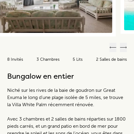
Précéden
Suiv
8 Invités
3 Chambres
5 Lits
2 Salles de bains
Bungalow en entier
Niché sur les rives de la baie de goudron sur Great
Exuma le long d'une plage isolée de 5 miles, se trouve
la Villa White Palm récemment rénovée.
Avec 3 chambres et 2 salles de bains réparties sur 1800
pieds carrés, et un grand patio en bord de mer pour
prendre le soleil et les sons de l'océan, vous êtes dans