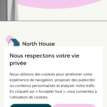
North House
Nous respectons votre vie
North House est une entreprise
privée
hôtelière unique qui propose des
expériences extraordinaires.
Nous utilisons des cookies pour améliorer votre
expérience de navigation, proposer des publicités
ou contenus personnalisés et analyser notre trafic.
Destinations
Pour Nous Contacter
En cliquant sur « Accepter tout », vous consentez à
l’utilisation de cookies.
Propriétés
Politique de
Confidentialité