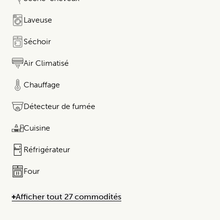
Laveuse​​​‌ ‍ ​‍​‍‌‍ ‌ ​‍‌‍‍‌‌‍‌ ‌‍‍‌‌‍ ‍​‍​‍​ ‍‍​‍​‍ ‌ ​ ‌‍​‌‌‍ ‍‌‍‍‌‌ ‌​‌ ‍‌​‍ ‍‌‍‍‌‌‍ ​‍​‍​‍ ​​‍​‍‌‍‍​‌ ​‍‌‍‌‌‌‍‌‍​‍​‍​ ‍‍​‍​‍​‍ ‌ ​ ‌ ‌​‌ ‌‌‍‌​‌‍‍‌‌‍ ​‍ ‌‍‍‌‌‍ ‍‌ ‌​‌‍‌‌‌‍ ‍‌ ‌​​‍ ‌‍‌‌‌‍‌​‌‍‍‌‌ ‌​​‍ ‌‍ ‌‌‍ ‌‍‌​‌‍‌‌​ ‌‌ ​​‌ ​‍‌‍‌‌‌ ​ ‌‍‌‌‌‍ ‌ ‌​‌‍​‌‌ ‌​‌‍‍‌‌ ‍ ‌‍ ‍​ ‍ ‌‍‍‌‌‍‌​​ ‌​ ‍‌​ ​‌‌‍‌​​ ​​ ‌‍​ ​‌‍‌‌‌‍‌ ​‍ ‌​ ​ ‌‍‌‌‌‍‌‍​ ​‍​‍ ‌​ ‌​​ ‌‌​ ​ ‌‍​‍​‍ ‌‌‍​‌‍​ ​ ‌‍‌‍​‌​‍ ‌‌‍​‍​ ​ ‌‍​‌‌‍​‌​ ‍​​ ​ ​ ​‍​ ‌‍​‌‌‍​ ​ ‌​​ ‍​​ ‍ ‌ ‌​‌ ‍‌‌ ​​‌‍‌‌​ ‌‌‍​‌‌‍ ‌‌‍‌‌‌‍ ‌‍‌‌‌ ‌​‌ ‍ ‌​ ‍ ‌ ​​‌‍​‌‌ ‌​‌‍‍​​ ‌‌ ‌​‌‍‍‌‌ ‌​‌‍ ​‌‍‌‌​ ‌‍​‍‌ ‍​‌‌ ​ ‌‍‌‌‌‌‌‌‌ ​‍‌‍ ​​ ‌​‍‌‌​ ​‍‌​‌‍‌ ​ ‌ ‌​‌ ‌‌‌‍‌ ​‌‍‍‌‌‍ ​‍‌‍‌‍‍‌‌‍‌​​ ‌​ ‍‌​ ​‌‌‍‌​​ ​​ ‌‍​ ​‌‍‌‌‌ ‌‍​‍ ‌​ ​ ‌‍‌‌‌‍‌‍​ ​‍​‍ ‌​ ‌​ ​ ‌‌​ ​ ‌‍​‍​‍ ‌‌‍​‌‍​ ​ ‌‍‌‍​‌​‍ ‌‌‍​‍​ ​ ‌‍​‌‌‍​‌​ ‍​​ ​ ​ ​‍​ ‌‍​‌‌‍​ ​ ‌​​ ‍​​‍‌‍‌ ‌​‌ ‍‌‌ ​​‌‍‌‌​ ‌‌‍​‌‌‍ ‌‌‍‌‌‌‍ ‌‍‌‌ ‌​‌ ‍‌​‍‌‍‌ ​​‌‍​‌‌ ‌​‌‍‍​​ ‌‌ ‌​‌‍‍‌‌ ‌​‌‍ ​‌‍‌‌​‍​
Séchoir
Air Climatisé
Chauffage
Détecteur de fumée
Cuisine
Réfrigérateur​​​‌ ‍ ​‍​‍‌‍ ‌ ​‍‌‍‍‌‌‍‌ ‌‍‍‌‌‍ ‍​‍​‍​‍​‍‌ ​ ‌‍​‌‌‍ ‌‍‌‍‌‌ ‌​‌ ‍‌​‍ ‍‌‍‌‌‍ ​‍​‍​‍ ‌‍‍​‌ ​‍‌‍‌‌‌‍‌‍​‍​‍​ ‍‍​‍​‍​‍ ‌ ​ ‌ ‌​‌ ‌‌‌‍‌​‌‍‍‌‌‍ ​‍ ‌‍‍‌‌‍ ‍‌ ‌​‌‍‌‌‌‍ ‍‌ ‌​​‍ ‌‍‌‌‌‍‌​‌‍‍‌‌ ‌​​‍ ‌‍ ‌‌‍ ‌‍‌​‌‍‌‌​ ‌‌ ​​‌ ​‍‌‍‌‌‌ ​ ‌‍‌‌‌‍ ‌​‌‍​‌‌ ‌​‌‍‍‌‌‍ ‌‍ ‍​ ‍ ‌‍‍‌‌‍‌​​ ‌​ ‌ ​ ​ ​ ​‌​ ​‌​ ‍‌​ ​‍​ ​‍​ ​ ​‍ ‌​ ‌‍​ ‌‍​ ​ ‌‍‌‌​‍ ‌​ ‌​​ ​ ‌‍​ ​ ‌‍​‍ ‌‌‍‌​ ​ ‌‍‌‌‌‍‌‍​ ​‍​‍ ‌​ ‌​ ​ ‌‌​ ​ ‌‍​‍​‍ ‌‌‍​‌‍​ ​ ‌‍‌‍​‌​‍ ‌‌‍​‍​ ​ ‌‍​‌‌‍​‌​ ‍​​ ​ ​ ​‍​ ‌‍​‌‌‍​ ​ ‌​​ ‍​​‍‌‍‌ ‌​‌ ‍‌‌ ​​‌‍‌‌​ ‌‌‍​‌‌‍ ‌‌‍‌‌‌‍ ‌‍‌‌ ‌​‌ ‍‌​‍‌‍‌ ​​‌‍​‌‌ ‌​‌‍‍​​ ‌‌ ‌​‌‍‍‌‌ ‌​‌‍ ​‌‍‌‌​‍​‍‌ ‌
Four
Afficher tout 27 commodités