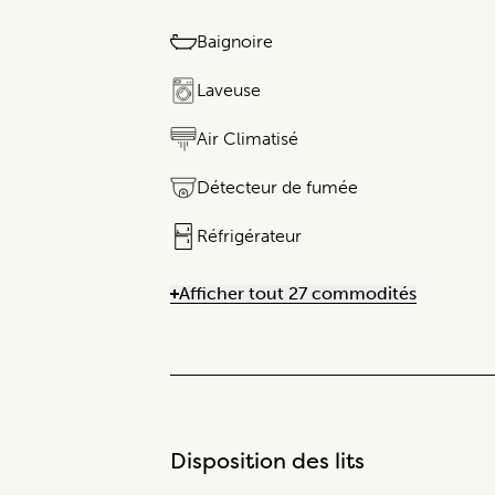
Baignoire
Laveuse​​​‌ ‍ ​‍​‍‌‍ ‌ ​‍‌‍‍‌‌‍‌ ‌‍‍‌‌‍ ‍​‍​‍​ ‍‍​‍​‍ ‌ ​ ‌‍​‌‌‍ ‍‌‍‍‌‌ ‌​‌ ‍‌​‍ ‍‌‍‍‌‌‍ ​‍​‍​‍ ​​‍​‍‌‍‍​‌ ​‍‌‍‌‌‌‍‌‍​‍​‍​ ‍‍​‍​‍​‍ ‌ ​ ‌ ‌​‌ ‌‌‍‌​‌‍‍‌‌‍ ​‍ ‌‍‍‌‌‍ ‍‌ ‌​‌‍‌‌‌‍ ‍‌ ‌​​‍ ‌‍‌‌‌‍‌​‌‍‍‌‌ ‌​​‍ ‌‍ ‌‌‍ ‌‍‌​‌‍‌‌​ ‌‌ ​​‌ ​‍‌‍‌‌‌ ​ ‌‍‌‌‌‍ ‌ ‌​‌‍​‌‌ ‌​‌‍‍‌‌ ‍ ‌‍ ‍​ ‍ ‌‍‍‌‌‍‌​​ ‌​ ‍‌​ ​‌‌‍‌​​ ​​ ‌‍​ ​‌‍‌‌‌‍‌ ​‍ ‌​ ​ ‌‍‌‌‌‍‌‍​ ​‍​‍ ‌​ ‌​​ ‌‌​ ​ ‌‍​‍​‍ ‌‌‍​‌‍​ ​ ‌‍‌‍​‌​‍ ‌‌‍​‍​ ​ ‌‍​‌‌‍​‌​ ‍​​ ​ ​ ​‍​ ‌‍​‌‌‍​ ​ ‌​​ ‍​​ ‍ ‌ ‌​‌ ‍‌‌ ​​‌‍‌‌​ ‌‌‍​‌‌‍ ‌‌‍‌‌‌‍ ‌‍‌‌‌ ‌​‌ ‍ ‌​ ‍ ‌ ​​‌‍​‌‌ ‌​‌‍‍​​ ‌‌ ‌​‌‍‍‌‌ ‌​‌‍ ​‌‍‌‌​ ‌‍​‍‌ ‍​‌‌ ​ ‌‍‌‌‌‌‌‌‌ ​‍‌‍ ​​ ‌​‍‌‌​ ​‍‌​‌‍‌ ​ ‌ ‌​‌ ‌‌‌‍‌ ​‌‍‍‌‌‍ ​‍‌‍‌‍‍‌‌‍‌​​ ‌​ ‍‌​ ​‌‌‍‌​​ ​​ ‌‍​ ​‌‍‌‌‌ ‌‍​‍ ‌​ ​ ‌‍‌‌‌‍‌‍​ ​‍​‍ ‌​ ‌​ ​ ‌‌​ ​ ‌‍​‍​‍ ‌‌‍​‌‍​ ​ ‌‍‌‍​‌​‍ ‌‌‍​‍​ ​ ‌‍​‌‌‍​‌​ ‍​​ ​ ​ ​‍​ ‌‍​‌‌‍​ ​ ‌​​ ‍​​‍‌‍‌ ‌​‌ ‍‌‌ ​​‌‍‌‌​ ‌‌‍​‌‌‍ ‌‌‍‌‌‌‍ ‌‍‌‌ ‌​‌ ‍‌​‍‌‍‌ ​​‌‍​‌‌ ‌​‌‍‍​​ ‌‌ ‌​‌‍‍‌‌ ‌​‌‍ ​‌‍‌‌​‍​
Air Climatisé
Détecteur de fumée
Réfrigérateur​​​‌ ‍ ​‍​‍‌‍ ‌ ​‍‌‍‍‌‌‍‌ ‌‍‍‌‌‍ ‍​‍​‍​‍​‍‌ ​ ‌‍​‌‌‍ ‌‍‌‍‌‌ ‌​‌ ‍‌​‍ ‍‌‍‌‌‍ ​‍​‍​‍ ‌‍‍​‌ ​‍‌‍‌‌‌‍‌‍​‍​‍​ ‍‍​‍​‍​‍ ‌ ​ ‌ ‌​‌ ‌‌‌‍‌​‌‍‍‌‌‍ ​‍ ‌‍‍‌‌‍ ‍‌ ‌​‌‍‌‌‌‍ ‍‌ ‌​​‍ ‌‍‌‌‌‍‌​‌‍‍‌‌ ‌​​‍ ‌‍ ‌‌‍ ‌‍‌​‌‍‌‌​ ‌‌ ​​‌ ​‍‌‍‌‌‌ ​ ‌‍‌‌‌‍ ‌​‌‍​‌‌ ‌​‌‍‍‌‌‍ ‌‍ ‍​ ‍ ‌‍‍‌‌‍‌​​ ‌​ ‌ ​ ​ ​ ​‌​ ​‌​ ‍‌​ ​‍​ ​‍​ ​ ​‍ ‌​ ‌‍​ ‌‍​ ​ ‌‍‌‌​‍ ‌​ ‌​​ ​ ‌‍​ ​ ‌‍​‍ ‌‌‍‌​ ​ ‌‍‌‌‌‍‌‍​ ​‍​‍ ‌​ ‌​ ​ ‌‌​ ​ ‌‍​‍​‍ ‌‌‍​‌‍​ ​ ‌‍‌‍​‌​‍ ‌‌‍​‍​ ​ ‌‍​‌‌‍​‌​ ‍​​ ​ ​ ​‍​ ‌‍​‌‌‍​ ​ ‌​​ ‍​​‍‌‍‌ ‌​‌ ‍‌‌ ​​‌‍‌‌​ ‌‌‍​‌‌‍ ‌‌‍‌‌‌‍ ‌‍‌‌ ‌​‌ ‍‌​‍‌‍‌ ​​‌‍​‌‌ ‌​‌‍‍​​ ‌‌ ‌​‌‍‍‌‌ ‌​‌‍ ​‌‍‌‌​‍​‍‌ ‌
Afficher tout 27 commodités
Disposition des lits