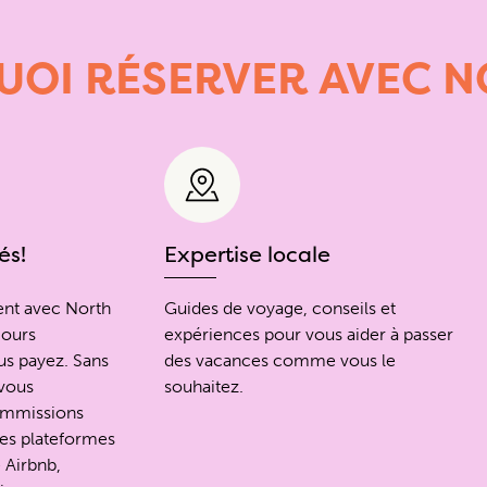
UOI
RÉSERVER
AVEC
N
és!
Expertise locale
ent avec North
Guides de voyage, conseils et
jours
expériences pour vous aider à passer
s payez. Sans
des vacances comme vous le
 vous
souhaitez.
ommissions
des plateformes
 Airbnb,