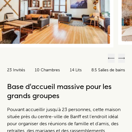
Précéden
Suiv
23 Invités
10 Chambres
14 Lits
8.5 Salles de bains
Base d'accueil massive pour les
grands groupes
Pouvant accueillir jusqu'à 23 personnes, cette maison
située près du centre-ville de Banff est l'endroit idéal
pour organiser des réunions de famille et d'amis, des
retraites, des mariages et des rassemblements