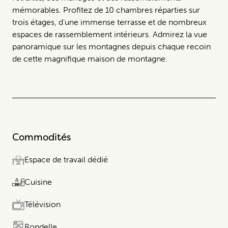
mémorables. Profitez de 10 chambres réparties sur
trois étages, d'une immense terrasse et de nombreux
espaces de rassemblement intérieurs. Admirez la vue
panoramique sur les montagnes depuis chaque recoin
de cette magnifique maison de montagne.
Commodités
Espace de travail dédié​​​‌ ‍ ​‍​‍‌‍ ‌ ​‍‌‍‍‌‌‍‌ ‌‍‍‌‌‍ ‍​‍​‍​‍​‍‌ ​ ‌‍​‌‌‍ ‍‌‍‌‌ ‌​‌ ‍‌ ​ ‌‍‌‌‌‌‌‌‌ ​‍‌‍ ​​ ‌​‍‌‌​ ​‍‌​‌‍‌ ​ ‌ ‌​‌ ‌‌‌‍‌​‌‍‌‌‍ ​‍‌‍‌‌‍‌‌‍ ​‍‌‍‌‌‍‌​ ‌​ ‌​ ​‌‌‍‌​​ ​​​ ‌‍​ ​‌‍‌‌‌‍‌‍​‍ ‌​ ​ ‌‍‌‌‌‍‌‍​ ​‍​‍ ‌​ ‌​​ ‌‌​ ​ ‌‍​‍​‍ ‌‌‍​‌‍​ ​ ‌‍‌‍​‌​‍ ‌‌‍​‍​ ​ ‌‍​‌‌‍​‌​ ‍​​ ​ ​ ​‍​ ‌​ ‍​‌‍​‌‌‍​ ​ ‌​​ ‍​​‍‌‍‌ ‌​‌ ‍‌‌ ​‌‍‌‌ ​‌‍‌‌ ‌‌‍​‌‌‍ ‌‌‍‌‌‌‍ ‌​‌ ‍‌​‍‌‍‌ ​​‌‍​‌‌ ‌​‌‍‍​​ ‌‌ ‌​‌‍‍‌‌ ‌​‌‍ ​‌‍‌‌​‍​‍‌
Cuisine
Télévision​​​‌ ‍ ​‍​‍‌‍ ‌ ​‍‌‍‍‌‌‍‌ ‌‍‍‌‌‍ ‍​‍​‍​‍​ ‍‍​‍​‍‌ ​ ‌‍​‌‌‍ ‍‌‍‍‌‌ ‌​‌ ‍‌​‍ ‍‌‍‍‌‌‍ ​‍​‍​‍ ​​‍​‍‌‍‍​‌ ​‍‌ ‍‌‌‌‍‌‍​‍​‍​ ‍‍​‍​‍​‍ ‌ ​ ‌ ‌​‌ ‌‌‌‍‌​‌‍‍‌‌‍ ​‍ ‌‍‍ ‌‌‍ ‍‌ ‌​‌‍‌‌‌‍ ‍‌ ‌​​‍ ‌‍‌‌‌‍‌​‌‍‍‌‌ ‌​​‍ ‌‍ ‌‌‍ ‌ ‍‌​‌‍‌‌​ ‌‌ ​​‌ ​‍‌‍‌‌‌ ​ ‌‍‌‌‌‍ ‌​‌‍​‌‌ ‌​‌‍‍‌‌‍ ‌‍ ‍​ ‍ ‌‍‍‌‌‍‌​​ ‌​ ‌​​ ‌‌‌‍​ ​ ​ ​ ​ ‌​‌‍‌​​ ‌ ​‍ ‌​ ​‌‌‍​‌​ ‌​​ ‌​​‍ ‌​ ‌​​ ‌‍‌‍‌‍‌‍‌‍​‍ ‌​ ‌‍​ ​ ‌‍​‌​‍ ‌​ ‍​​ ‍‌‌‍​ ​ ‌​​ ‌​‌‍‌‍​ ‌ ​ ‌‌‌‍​‍​ ​ ​ ‍‌‍​ ‍ ‌ ‌​‌ ‍‌‌ ​​‌‍‌‌​ ‌‌‍​‌‌‍ ‌‌‍‌‌‌‍ ‌‍‌‌ ‌​‌ ‍ ‌​ ‍ ‌ ​​‌‍​‌‌ ‌​‌‍‍​​ ‌‌ ‌​‌‍‍‌‌ ‌​‌‍ ​‌‍‌‌​ ‌‍​‍‌ ‍​‌‌ ​ ‌‍‌‌‌‌‌‌‌ ​‍‌‍ ​​ ‌​‍‌‌​ ​‍‌​‌‍‌ ​ ‌ ‌​‌ ‌‌‌‍‌ ​‌‍‍‌‌‍ ​‍‌‍‌‍‌‌‍‌​​ ‌​ ‌​​ ‌‌‌‍​ ​ ​ ​ ​ ‌​‌‍‌​​ ‌ ​‍ ‌​ ​‌‌‍​‌​ ‌​​ ‌​​‍ ‌​ ‌​​ ‌‍‌‍‌‍‌‍‌‍​‍ ‌​ ‍‌​ ‌ ‍​ ​ ‌‍​‌​‍ ‌​ ‍​​ ‍‌‌‍​ ​ ‌​​ ‌​‌‍‌‍​ ‌ ​ ‌‌‌‍​‍​ ​ ​ ‌‍‌‍​‍‌‍‌ ‌​‌ ‍‌‌ ​​‌‍‌‌​ ‌‌‍​‌‌‍ ‌‌‍‌‌‌‍ ‌‌‍‌‌‍ ‌ ​‌ ‍‌​‍‌‍‌ ​​‌‍​‌‌ ‌​‌‍‍​​ ‌‌ ‌​‌‍‍‌‌ ‌​‌‍ ​‌‍‌‌​‍​‍‌ ‌‌ ‍ ​‍​‍‌‍ ‌ ​‍‌‍‍‌‌‍‌ ‌‍‍‌‌‍ ‍​‍​‍​ ‍‍​‍​‌ ​ ‌‍ ​‌‌‍ ‍‌‍‍‌‌ ‌​‌ ‍‌​‍ ‍‌‍‍‌‌‍ ​‍​‍​‍ ​​‍​‍‌‍‍​‌ ​‍‌‍‌‌ ‌‍‌‍​‍​‍​ ‍‍​‍​‍ ‌ ​ ‌ ‌​‌ ‌‌‌‍‌​‌‍‍‌‌‍ ​‍ ‌‍‍‌‌‍ ‍‌ ‌​‌‍‌‌‌‍ ‍‌ ‌​​‍ ‌‍‌‌‌‍‌​‌‍‍‌‌ ‌​​‍ ‌‍ ‌‌‍ ‌‍‌​ ‌‍‌‌​ ‌‌ ​​‌ ​‍‌‍‌‌‌ ​ ‌‍‌‌‌‍ ‌ ‌​‌‍​‌‌ ‌​‌‍‍‌‌‍ ‌‍ ‍​ ‍ ‌‍‍‌‌‍‌​​ ‌​ ‌​ ‌​ ‌‍‌​ ​‌‌‍‌​​ ​​ ‌‍​ ​‌‍‌‌‌‍‌‍​‍ ‌​ ​ ‌‍‌‌‌‍‌‍​ ​‍​‍ ‌​ ‌​​ ‌‌​ ​ ‌‍​‍​‍ ‌‌‍​‍‌‍​ ​ ‌‍‌‍ ​‌​‍ ‌‌‍​‍​ ​ ‌‍​‌‌‍​‌​ ‍​​ ​ ​ ​‍​ ‍​‌‍​‌‌‍​ ​ ‌​​ ‍​​ ‍ ‌ ‌​‌ ‍‌‌ ​​‌‍‌‌​ ‌‌‍​‌‌‍ ‌‌‍‌‌‌‍ ‌‍‌‌‌ ‌​‌ ‍‌​ ‍ ‌ ​​‌‍​‌‌ ‌​‌‍‍​​ ‌‌ ‌​‌‍‍‌‌ ‌​‌‍ ​‌‍‌‌​ ‌‍​‌‍​‌ ‌ ​ ‌‍‌‌‌‌‌‌‌ ​‍‌‍ ​​ ‌​‍‌‌​ ​‍‌​‌‍‌ ​ ‌ ‌​‌ ‌‌‌‍‌​‌‍ ‍‌‌‍ ​‍‌‍‌‍‍‌‌‍‌​​ ‌​ ‍‌​ ​‌‌‍‌​​ ​​ ‌‍​ ​‌‍‌‌‌‍‌ ​‍ ‌​ ​ ‌‍‌‌‌‍‌‍​ ​‍​‍ ‌​ ‌​​ ‌‌​ ​ ‌‍​‍​‍ ‌‌‍​‌‍​ ​ ‌‍‌‍​‌​‍ ‌‌‍​‍​ ​ ‌‍​‌‌‍​‌​ ‍​​ ​ ​ ​‍​ ‌‍​‌‌‍​ ​ ‌​ ‍​​‍‌‍‌ ‌​‌ ‍‌‌ ​​‌‍‌‌​ ‌‌‍​‌‌‍ ‌‌‍‌‌‌‍ ‌‍‌‌ ‌​‌ ‍‌​‍‌‍‌ ​​‌‍​‌‌ ‌​‌‍‍​​ ‌‌ ‌​‌‍‍‌‌ ‌​‌‍ ​‌‍‌‌​‍​‍‌ ‌‌ ‍ ​‍​‍‌‍ ‌ ​‍‌‍‍‌‌‍‌ ‌‍‍‌‌‍ ‍​‍​‍​ ‍‍​‍​‍‌ ​ ‌‍​‌‌‍ ‍‌‍‍‌‌ ‌​‌ ‍‌​‍ ‍‌‍‍‌‌‍ ​‍​‍​‍ ​​‍​‍‌‍‍​‌ ​‍‌‍‌‌‌‍‌‍​‍​‍​ ‍‍​‍​‍​‍ ‌ ​ ‌ ‌​‌ ‌‌‌‍‌​‌‍‍‌‌‍ ​‍ ‌‍‍‌‌‍ ‍‌ ‌​‌‍‌‌‌‍ ‍‌ ‌​​‍ ‌‍‌‌‌‍‌​‌‍‍‌‌ ‌​​‍ ‌‍ ‌‌‍ ‌‍‌​‌‍‌‌​ ‌‌ ​​‌ ​‍‌‍‌‌‌ ​ ‌‍‌‌‌‍ ‍‌ ‌​‌‍​‌‌ ‌​‌‍‍‌‌‍ ‌‍ ‍​ ‍ ‌‍‍‌‌‍‌​​ ‌​ ‌​​ ‌‌‌‍​ ​ ​ ​ ​​​ ‌​‌‍‌​​ ‌ ​‍ ‌​ ​‌‌‍​‌​ ‌​​ ‌​​‍ ‌​ ‌​​ ‌‍‌‍‌‍‌‍‌‍​‍ ‌​ ‍‌​ ‌‍​ ​ ‌‍​‌​‍ ‌​ ‍​​ ‍‌‌‍​ ​ ‌​​ ‌​‌‍‌‍​ ‌ ​ ‌‌‌‍​‍​ ​ ​ ​ ‌‍‌‍​ ‍ ‌ ‌​‌ ‍‌‌ ​​‌‍‌‌​ ‌‌‍​‌‌‍ ‌‌‍‌‌‌‍ ‍‌‍‍‌‌ ‌​‌ ‍‌​ ‍ ‌ ​​‌‍​‌‌ ‌​‌‍‍​​ ‌‌ ‌​‌‍‍‌‌ ‌​‌‍ ​‌‍‌‌​ ‌‍​‍‌‍​‌‌ ​ ‌‍‌‌‌‌‌‌‌ ​‍‌‍ ​​ ‌​‍‌‌​ ​‍‌​‌‍‌ ​ ‌ ‌​‌ ‌‌‌‍‌​‌‍‍‌‌‍ ​‍‌‍‌‍‍‌‌‍‌​​ ‌​ ‌​​ ‌‌‌‍​ ​ ​ ​ ​​​ ‌​‌‍‌​​ ‌ ​‍ ‌​ ​‌‌‍​‌​ ‌​​ ‌​​‍ ‌​ ‌​​ ‌‍‌‍‌‍‌‍‌‍​‍ ‌​ ‍‌​ ‌‍​ ​ ‌‍​‌​‍ ‌​ ‍​​ ‍‌‌‍​ ​ ‌​​ ‌​‌‍‌‍​ ‌ ​ ‌‌‌‍​‍​ ​ ​ ​ ‌‍‌‍​‍‌‍‌ ‌​‌ ‍‌‌ ​​‌‍‌‌​ ‌‌‍​‌‌‍ ‌‌‍‌‌‌‍ ‍‌‍‍‌‌ ‌​‌ ‍‌​‍‌‍‌ ​​‌‍​‌‌ ‌​‌‍‍​​ ‌‌ ‌​‌‍‍‌‌ ‌​‌‍ ​‌‍‌‌​‍​‍‌ ‌
Rondelle