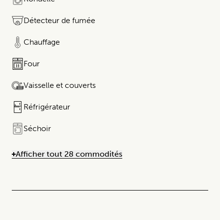
Détecteur de fumée
Chauffage
Four
Vaisselle et couverts
Réfrigérateur​​​‌ ‍ ​‍​‍‌‍ ‌ ​‍‌‍‍‌‌‍‌ ‌‍‍‌‌‍ ‍​‍​‍​‍​‍‌ ​ ‌‍​‌‌‍ ‌‍‌‍‌‌ ‌​‌ ‍‌​‍ ‍‌‍‌‌‍ ​‍​‍​‍ ‌‍‍​‌ ​‍‌‍‌‌‌‍‌‍​‍​‍​ ‍‍​‍​‍​‍ ‌ ​ ‌ ‌​‌ ‌‌‌‍‌​‌‍‍‌‌‍ ​‍ ‌‍‍‌‌‍ ‍‌ ‌​‌‍‌‌‌‍ ‍‌ ‌​​‍ ‌‍‌‌‌‍‌​‌‍‍‌‌ ‌​​‍ ‌‍ ‌‌‍ ‌‍‌​‌‍‌‌​ ‌‌ ​​‌ ​‍‌‍‌‌‌ ​ ‌‍‌‌‌‍ ‌​‌‍​‌‌ ‌​‌‍‍‌‌‍ ‌‍ ‍​ ‍ ‌‍‍‌‌‍‌​​ ‌​ ‌ ​ ​ ​ ​‌​ ​‌​ ‍‌​ ​‍​ ​‍​ ​ ​‍ ‌​ ‌‍​ ‌‍​ ​ ‌‍‌‌​‍ ‌​ ‌​​ ​ ‌‍​ ​ ‌‍​‍ ‌‌‍‌​ ​ ‌‍‌‌‌‍‌‍​ ​‍​‍ ‌​ ‌​ ​ ‌‌​ ​ ‌‍​‍​‍ ‌‌‍​‌‍​ ​ ‌‍‌‍​‌​‍ ‌‌‍​‍​ ​ ‌‍​‌‌‍​‌​ ‍​​ ​ ​ ​‍​ ‌‍​‌‌‍​ ​ ‌​​ ‍​​‍‌‍‌ ‌​‌ ‍‌‌ ​​‌‍‌‌​ ‌‌‍​‌‌‍ ‌‌‍‌‌‌‍ ‌‍‌‌ ‌​‌ ‍‌​‍‌‍‌ ​​‌‍​‌‌ ‌​‌‍‍​​ ‌‌ ‌​‌‍‍‌‌ ‌​‌‍ ​‌‍‌‌​‍​‍‌ ‌
Séchoir
Afficher tout 28 commodités