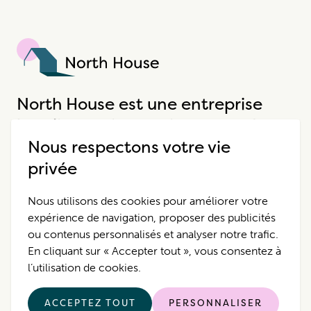
North House
North House est une entreprise
hôtelière unique qui propose des
Nous respectons votre vie
expériences extraordinaires.
privée
Destinations
Pour Nous Contacter
Nous utilisons des cookies pour améliorer votre
expérience de navigation, proposer des publicités
Propriétés
Politique de
ou contenus personnalisés et analyser notre trafic.
Confidentialité
En cliquant sur « Accepter tout », vous consentez à
Qui Sommes-Nous?
Instagram
l’utilisation de cookies.
Facebook
Pinterest
ACCEPTEZ TOUT
PERSONNALISER