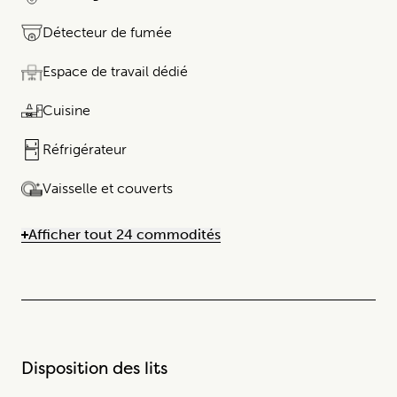
Détecteur de fumée
Espace de travail dédié​​​‌ ‍ ​‍​‍‌‍ ‌ ​‍‌‍‍‌‌‍‌ ‌‍‍‌‌‍ ‍​‍​‍​‍​‍‌ ​ ‌‍​‌‌‍ ‍‌‍‌‌ ‌​‌ ‍‌ ​ ‌‍‌‌‌‌‌‌‌ ​‍‌‍ ​​ ‌​‍‌‌​ ​‍‌​‌‍‌ ​ ‌ ‌​‌ ‌‌‌‍‌​‌‍‌‌‍ ​‍‌‍‌‌‍‌‌‍ ​‍‌‍‌‌‍‌​ ‌​ ‌​ ​‌‌‍‌​​ ​​​ ‌‍​ ​‌‍‌‌‌‍‌‍​‍ ‌​ ​ ‌‍‌‌‌‍‌‍​ ​‍​‍ ‌​ ‌​​ ‌‌​ ​ ‌‍​‍​‍ ‌‌‍​‌‍​ ​ ‌‍‌‍​‌​‍ ‌‌‍​‍​ ​ ‌‍​‌‌‍​‌​ ‍​​ ​ ​ ​‍​ ‌​ ‍​‌‍​‌‌‍​ ​ ‌​​ ‍​​‍‌‍‌ ‌​‌ ‍‌‌ ​‌‍‌‌ ​‌‍‌‌ ‌‌‍​‌‌‍ ‌‌‍‌‌‌‍ ‌​‌ ‍‌​‍‌‍‌ ​​‌‍​‌‌ ‌​‌‍‍​​ ‌‌ ‌​‌‍‍‌‌ ‌​‌‍ ​‌‍‌‌​‍​‍‌
Cuisine
Réfrigérateur​​​‌ ‍ ​‍​‍‌‍ ‌ ​‍‌‍‍‌‌‍‌ ‌‍‍‌‌‍ ‍​‍​‍​‍​‍‌ ​ ‌‍​‌‌‍ ‌‍‌‍‌‌ ‌​‌ ‍‌​‍ ‍‌‍‌‌‍ ​‍​‍​‍ ‌‍‍​‌ ​‍‌‍‌‌‌‍‌‍​‍​‍​ ‍‍​‍​‍​‍ ‌ ​ ‌ ‌​‌ ‌‌‌‍‌​‌‍‍‌‌‍ ​‍ ‌‍‍‌‌‍ ‍‌ ‌​‌‍‌‌‌‍ ‍‌ ‌​​‍ ‌‍‌‌‌‍‌​‌‍‍‌‌ ‌​​‍ ‌‍ ‌‌‍ ‌‍‌​‌‍‌‌​ ‌‌ ​​‌ ​‍‌‍‌‌‌ ​ ‌‍‌‌‌‍ ‌​‌‍​‌‌ ‌​‌‍‍‌‌‍ ‌‍ ‍​ ‍ ‌‍‍‌‌‍‌​​ ‌​ ‌ ​ ​ ​ ​‌​ ​‌​ ‍‌​ ​‍​ ​‍​ ​ ​‍ ‌​ ‌‍​ ‌‍​ ​ ‌‍‌‌​‍ ‌​ ‌​​ ​ ‌‍​ ​ ‌‍​‍ ‌‌‍‌​ ​ ‌‍‌‌‌‍‌‍​ ​‍​‍ ‌​ ‌​ ​ ‌‌​ ​ ‌‍​‍​‍ ‌‌‍​‌‍​ ​ ‌‍‌‍​‌​‍ ‌‌‍​‍​ ​ ‌‍​‌‌‍​‌​ ‍​​ ​ ​ ​‍​ ‌‍​‌‌‍​ ​ ‌​​ ‍​​‍‌‍‌ ‌​‌ ‍‌‌ ​​‌‍‌‌​ ‌‌‍​‌‌‍ ‌‌‍‌‌‌‍ ‌‍‌‌ ‌​‌ ‍‌​‍‌‍‌ ​​‌‍​‌‌ ‌​‌‍‍​​ ‌‌ ‌​‌‍‍‌‌ ‌​‌‍ ​‌‍‌‌​‍​‍‌ ‌
Vaisselle et couverts
Afficher tout 24 commodités
Disposition des lits